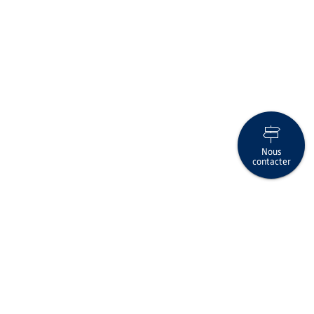
Nous
contacter
Debit Mastercard® : assurances cyber et couvertures de vos
achats
Suivez-nous sur les réseaux sociaux