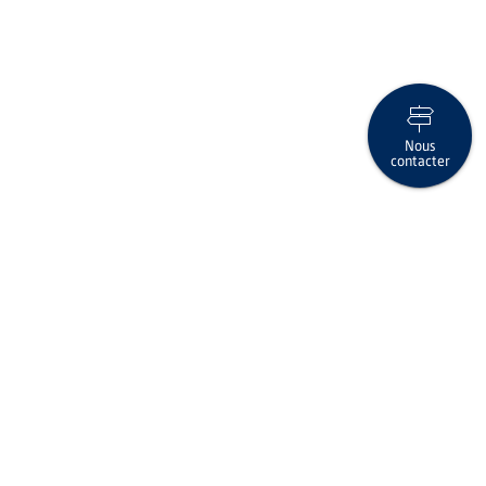
Nous
contacter
Des bonbons ou un sort ? Pour Halloween, il y a de nouveaux
goodies myMix !
Suivez-nous sur les réseaux sociaux
Imprimer